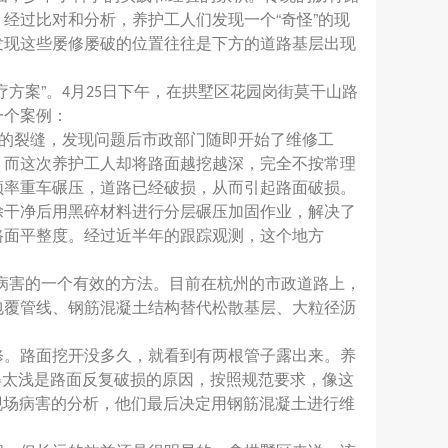
经过比对和分析，养护工人们发现一个“奇怪”的现
发现这些屡修屡破的位置往往是下方的道路基层出现
疗方案”。
月
日下午，在拱墅区花园岗街莫干山路
4
25
一个案例：
的裂缝，发现问题后市政部门随即开始了维修工
，而这次养护工人却将路面越挖越深，完全不按常理
频率重车碾压，道路已经破损，从而引起路面破损。
除干净后用黑碎材料进行分层碾压加固作业，解决了
路面平整度。经过近半年的跟踪观测，这个地方
病害的一个有效的方法。目前在杭州的市政道路上，
包覆管线、钢筋混凝土结构替代松散基层、大粒径沥
。路面挖开没多久，就看到有两根管子露出来。养
得太浅是路面反复破损的原因，按照规范要求，像这
现场病害的分析，他们最后决定用钢筋混凝土进行维