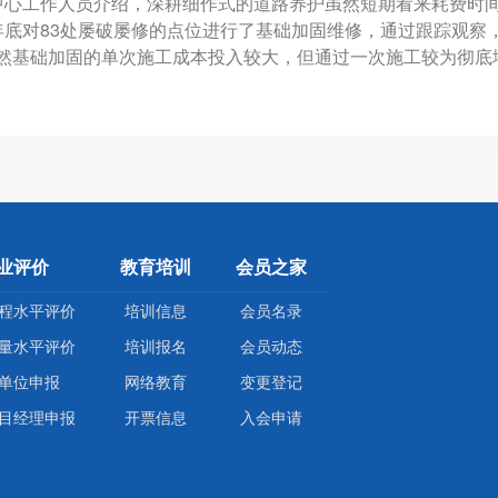
心工作人员介绍，深耕细作式的道路养护虽然短期看来耗费时间
83
年底对
处屡破屡修的点位进行了基础加固维修，通过跟踪观察
然基础加固的单次施工成本投入较大，但通过一次施工较为彻底
业评价
教育培训
会员之家
程水平评价
培训信息
会员名录
量水平评价
培训报名
会员动态
单位申报
网络教育
变更登记
目经理申报
开票信息
入会申请