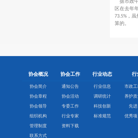
据市政中
区在去年
，虽
73.5%
算的。
协会概况
协会工作
行业动态
行
协会简介
通知公告
行业信息
市政工
协会章程
协会活动
调研统计
养护质
协会领导
专委工作
科技创新
先进
组织机构
行业专家
标准规范
优秀项
管理制度
资料下载
联系方式