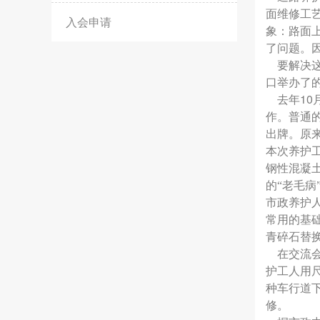
面维修工
入会申请
象：路面
了问题。
要解决这
口举办了
10
去年
作。普通
出牌。原
本次养护
钢性混凝
的“老毛病
市政养护
常用的基
青碎石替换
在交流会
护工人用
种车行道
修。