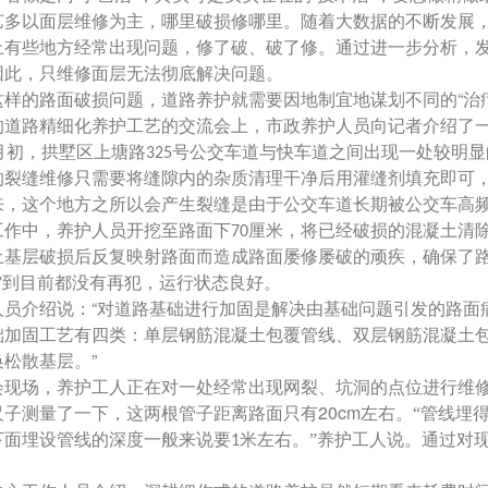
艺多以面层维修为主，哪里破损修哪里。随着大数据的不断发展，
上有些地方经常出现问题，修了破、破了修。通过进一步分析，
因此，只维修面层无法彻底解决问题。
“治
样的路面破损问题，道路养护就需要因地制宜地谋划不同的
的道路精细化养护工艺的交流会上，市政养护人员向记者介绍了
月初，拱墅区上塘路
号公交车道与快车道之间出现一处较明显
325
的裂缝维修只需要将缝隙内的杂质清理干净后用灌缝剂填充即可
来，这个地方之所以会产生裂缝是由于公交车道长期被公交车高
工作中，养护人员开挖至路面下
厘米，将已经破损的混凝土清
70
土基层破损后反复映射路面而造成路面屡修屡破的顽疾，确保了
”到目前都没有再犯，运行状态良好。
“对道路基础进行加固是解决由基础问题引发的路面
人员介绍说：
础加固工艺有四类：单层钢筋混凝土包覆管线、双层钢筋混凝土
松散基层。”
现场，养护工人正在对一处经常出现网裂、坑洞的点位进行维修
20cm
尺子测量了一下，这两根管子距离路面只有
左右。“管线埋
下面埋设管线的深度一般来说要
米左右。”养护工人说。通过对
1